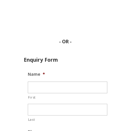
- OR -
Enquiry Form
Name
*
First
Last